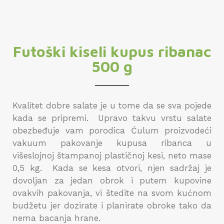
Futoški kiseli kupus ribanac
500 g
Kvalitet dobre salate je u tome da se sva pojede
kada se pripremi. Upravo takvu vrstu salate
obezbeđuje vam porodica Ćulum proizvodeći
vakuum pakovanje kupusa ribanca u
višeslojnoj štampanoj plastičnoj kesi, neto mase
0,5 kg. Kada se kesa otvori, njen sadržaj je
dovoljan za jedan obrok i putem kupovine
ovakvih pakovanja, vi štedite na svom kućnom
budžetu jer dozirate i planirate obroke tako da
nema bacanja hrane.