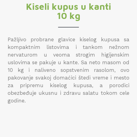
Kiseli kupus u kanti
10 kg
Pažlјivo probrane glavice kiselog kupusa sa
kompaktnim listovima i tankom nežnom
nervaturom u veoma strogim higijenskim
uslovima se pakuje u kante. Sa neto masom od
10 kg i naliveno sopstvenim rasolom, ovo
pakovanje svakoj domaćici štedi vreme i mesto
za pripremu kiselog kupusa, a porodici
obezbeđuje ukusnu i zdravu salatu tokom cele
godine.