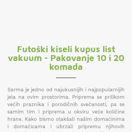
Futoški kiseli kupus list
vakuum - Pakovanje 10 i 20
komada
Sarma je jedno od najukusnijih i najpopularnijih
jela na ovim prostorima. Priprema se prilikom
većih praznika i porodičnih svečanosti, pa se
samim tim i priprema u okviru veće količine
hrane. Kako bismo olakšali našim domaćinima
i domaćicama i ubrzali pripremu njihovih