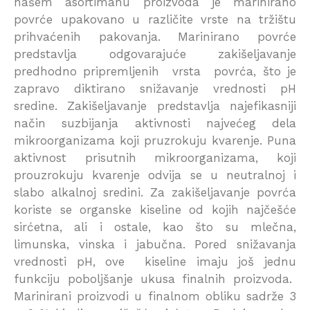
našem asortimanu proizvoda je marinirano
povrće upakovano u različite vrste na tržištu
prihvaćenih pakovanja. Marinirano povrće
predstavlja odgovarajuće zakišeljavanje
predhodno pripremljenih vrsta povrća, što je
zapravo diktirano snižavanje vrednosti pH
sredine. Zakišeljavanje predstavlja najefikasniji
način suzbijanja aktivnosti najvećeg dela
mikroorganizama koji pruzrokuju kvarenje. Puna
aktivnost prisutnih mikroorganizama, koji
prouzrokuju kvarenje odvija se u neutralnoj i
slabo alkalnoj sredini. Za zakišeljavanje povrća
koriste se organske kiseline od kojih najčešće
sirćetna, ali i ostale, kao što su mlečna,
limunska, vinska i jabučna. Pored snižavanja
vrednosti pH, ove kiseline imaju još jednu
funkciju poboljšanje ukusa finalnih proizvoda.
Marinirani proizvodi u finalnom obliku sadrže 3