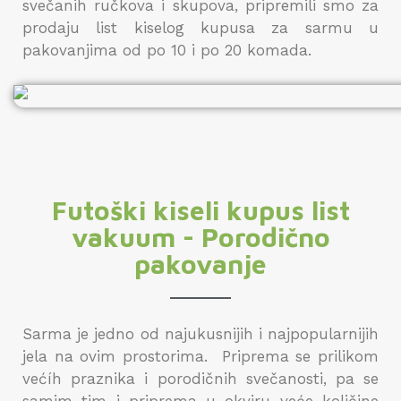
svečanih ručkova i skupova, pripremili smo za
prodaju list kiselog kupusa za sarmu u
pakovanjima od po 10 i po 20 komada.
Futoški kiseli kupus list
vakuum - Porodično
pakovanje
Sarma je jedno od najukusnijih i najpopularnijih
jela na ovim prostorima. Priprema se prilikom
većíh praznika i porodičnih svečanosti, pa se