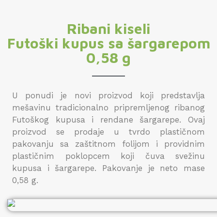
Ribani kiseli
Futoški kupus sa šargarepom
0,58 g
U ponudi je novi proizvod koji predstavlja
mešavinu tradicionalno pripremljenog ribanog
Futoškog kupusa i rendane šargarepe. Ovaj
proizvod se prodaje u tvrdo plastičnom
pakovanju sa zaštitnom folijom i providnim
plastičnim poklopcem koji čuva svežinu
kupusa i šargarepe. Pakovanje je neto mase
0,58 g.