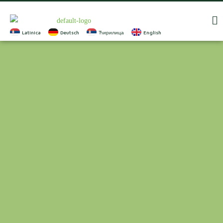
Latinica
Deutsch
Ћирилица
English