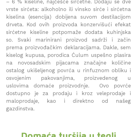
– 6 % kiseline, najčešće sirćetne. Dodaju se dve
vrste sirćeta: alkoholno ili vinsko sirće i sirćetna
kiselina (esencija) dobijena suvom destilacijom
drveta. Kod ovih proizvoda konzervišući efekat
sirćetne kiseline potpomaže dodata kuhinjska
so. Svaki marinirani proizvod sadrži i začin
prema proizvođačkim deklaracijama. Dakle, sem
kiselog kupusa, porodica Ćulum uspešno plasira
na novosadskim pijacama značajne količine
ostalog ukišelјenog povrća u rinfuznom obliku i
osvojenim pakovanjima, proizvedenog u
uslovima domaće proizvodnje. Ovo povrće
dostupno je za prodaju i kroz veleprodaje i
maloprodaje, kao i direktno od našeg
gazdinstva.
Domaća turšija u tegli