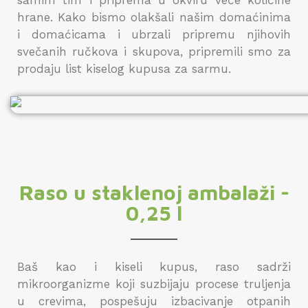
samim tim i priprema u okviru veće količine
hrane. Kako bismo olakšali našim domaćinima
i domaćicama i ubrzali pripremu njihovih
svečanih ručkova i skupova, pripremili smo za
prodaju list kiselog kupusa za sarmu.
Raso u staklenoj ambalaži -
0,25 l
Baš kao i kiseli kupus, raso sadrži
mikroorganizme koji suzbijaju procese truljenja
u crevima, pospešuju izbacivanje otpanih