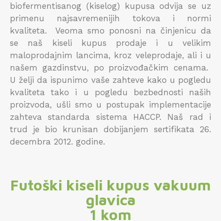
biofermentisanog (kiselog) kupusa odvija se uz
primenu najsavremenijih tokova i normi
kvaliteta. Veoma smo ponosni na činjenicu da
se naš kiseli kupus prodaje i u velikim
maloprodajnim lancima, kroz veleprodaje, ali i u
našem gazdinstvu, po proizvođačkim cenama.
U želji da ispunimo vaše zahteve kako u pogledu
kvaliteta tako i u pogledu bezbednosti naših
proizvoda, ušli smo u postupak implementacije
zahteva standarda sistema HACCP. Naš rad i
trud je bio krunisan dobijanjem sertifikata 26.
decembra 2012. godine.
Futoški kiseli kupus vakuum
glavica
1 kom